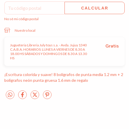
CALCULAR
No sé mi código postal
Nuestro local
Jugueteria Libreria July toys s.a. - Avda. Jujuy 1340
Gratis
C.A.B.A. HORARIOS: LUNES A VIERNES DE 8.30 A
18.00 HS SÁBADOS Y DOMINGOS DE 8.30 A 13.30
HS
¡Escritura colorida y suave! 8 bolígrafos de punta media 1.2 mm + 2
bolígrafos neón punta gruesa 1.6 mm de regalo