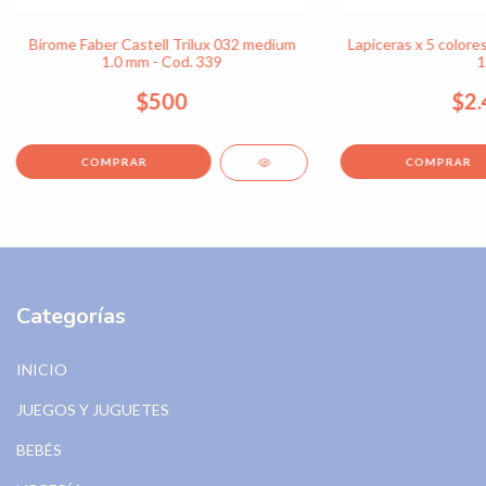
Birome Faber Castell Trilux 032 medium
Lapiceras x 5 colores
1.0 mm - Cod. 339
1
$500
$2.
COMPRAR
Categorías
INICIO
JUEGOS Y JUGUETES
BEBÉS