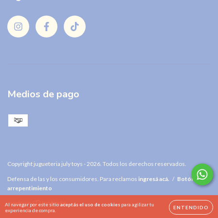
Medios de pago
Copyright jugueteria july toys - 2026. Todos los derechos reservados.
Defensa de las y los consumidores. Para reclamos
ingresá acá.
/
Botón de
arrepentimiento
Al navegar por este sitio
aceptás el uso de cookies
para agilizar tu
ENTENDIDO
experiencia de compra.