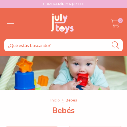
COMPRA MÍNIMA $35.000
0
Inicio
>
Bebés
Bebés