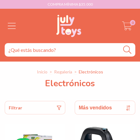
COMPRA MÍNIMA $35.000
0
Inicio
>
Regalería
>
Electrónicos
Electrónicos
Filtrar