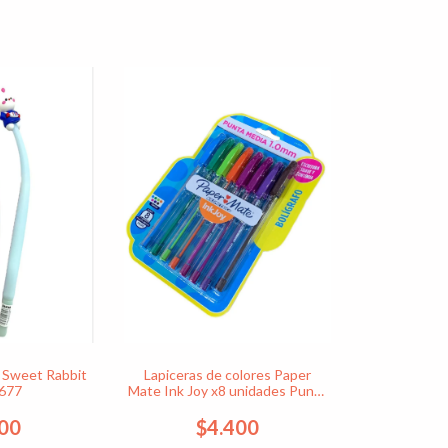
a Sweet Rabbit
Lapiceras de colores Paper
 677
Mate Ink Joy x8 unidades Punta
media 1.0 mm - Cod. 333
400
$4.400