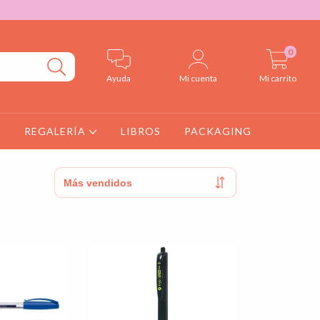
0
Ayuda
Mi cuenta
Mi carrito
S
REGALERÍA
LIBROS
PACKAGING