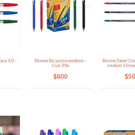
aco 1.0 -
Birome Bic punta mediana -
Birome Faber Cast
Cod. 336
medium 1.0 mm
$800
$5