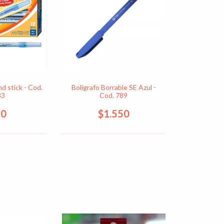
nd stick - Cod.
Bolígrafo Borrable SE Azul -
33
Cod. 789
90
$1.550