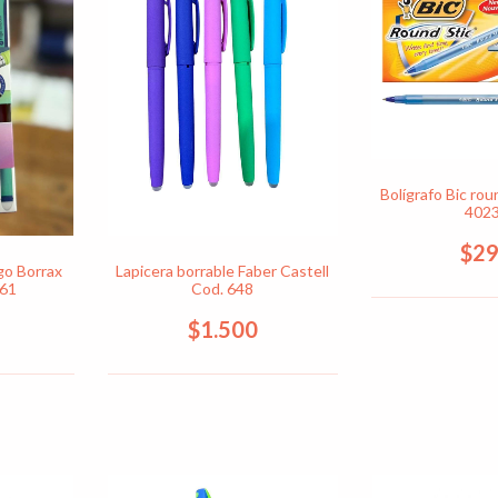
Bolígrafo Bic rou
402
$2
lgo Borrax
Lapicera borrable Faber Castell
961
Cod. 648
$1.500