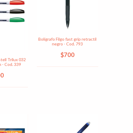
Bolígrafo Filgo fast grip retractil
negro - Cod. 793
$700
ell Trilux 032
 - Cod. 339
00