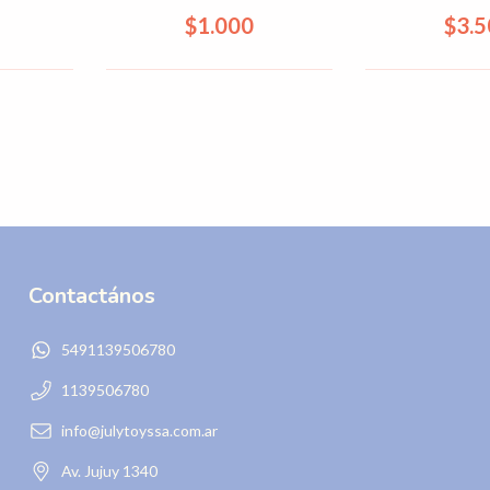
692
$1.000
$3.
Contactános
5491139506780
1139506780
info@julytoyssa.com.ar
Av. Jujuy 1340