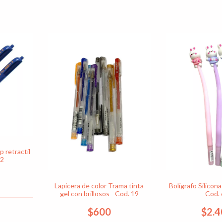
p retractil
92
Bolígrafo Silicon
Lapicera de color Trama tinta
- Cod.
gel con brillosos - Cod. 19
$2.
$600