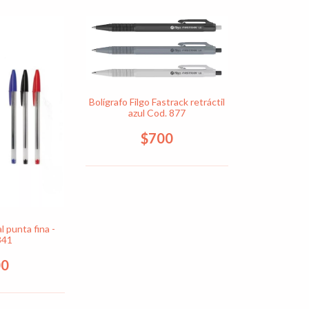
Bolígrafo Filgo Fastrack retráctil
azul Cod. 877
$700
l punta fina -
341
00