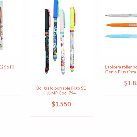
 026 x10 -
Lapicera roller b
Genio Plus tinta 
$1.
Boligrafo borrable Filgo SE
JUMP Cod. 794
$1.550