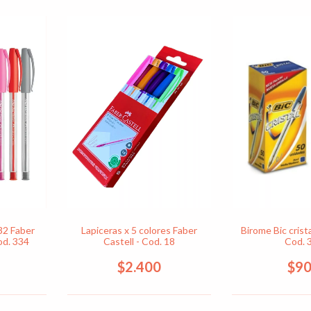
032 Faber
Lapiceras x 5 colores Faber
Birome Bic crista
od. 334
Castell - Cod. 18
Cod. 
$2.400
$9