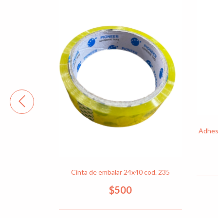
Adhesi
a 2,5 cm de
Cinta de embalar 24x40 cod. 235
203
$500