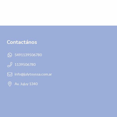
Contactános
5491139506780
1139506780
info@julytoyssa.com.ar
Av. Jujuy 1340