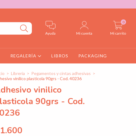
0
Ayuda
Mi cuenta
Mi carrito
S
REGALERÍA
LIBROS
PACKAGING
cio
>
Librería
>
Pegamentos y cintas adhesivas
>
esivo vinilico plasticola 90grs - Cod. 40236
dhesivo vinilico
lasticola 90grs - Cod.
0236
1.600