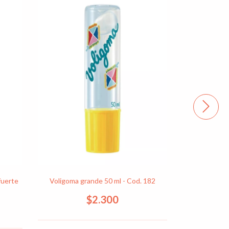
fuerte
Voligoma grande 50 ml - Cod. 182
Cinta adhes
Strap 18 m
$2.300