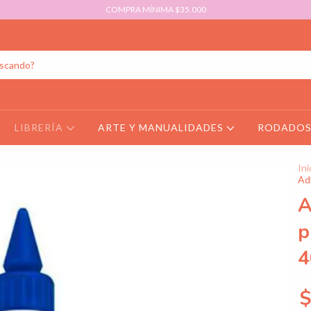
COMPRA MÍNIMA $35.000
LIBRERÍA
ARTE Y MANUALIDADES
RODADO
Ini
Adh
A
p
4
$