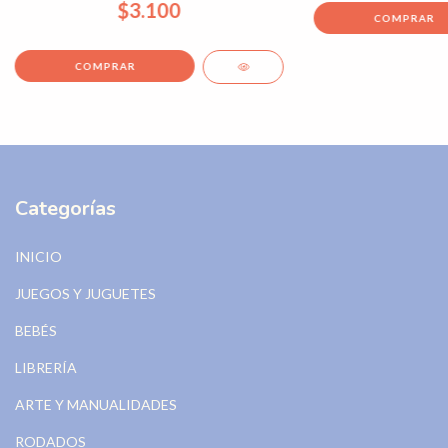
$3.100
Categorías
INICIO
JUEGOS Y JUGUETES
BEBÉS
LIBRERÍA
ARTE Y MANUALIDADES
RODADOS