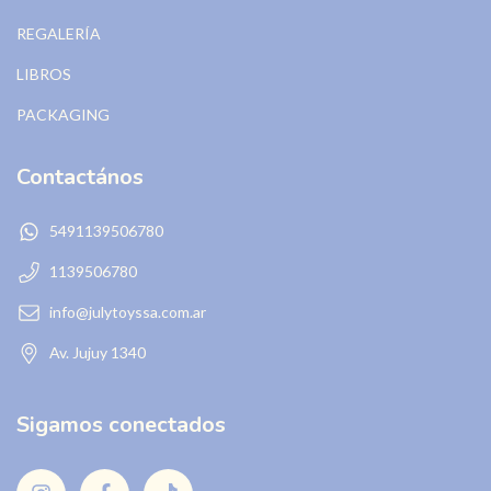
REGALERÍA
LIBROS
PACKAGING
Contactános
5491139506780
1139506780
info@julytoyssa.com.ar
Av. Jujuy 1340
Sigamos conectados