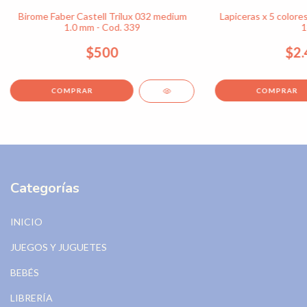
Birome Faber Castell Trilux 032 medium
Lapiceras x 5 colores
1.0 mm - Cod. 339
1
$500
$2.
COMPRAR
Categorías
INICIO
JUEGOS Y JUGUETES
BEBÉS
LIBRERÍA