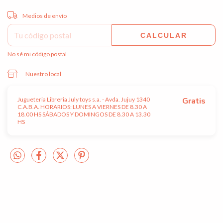
Entregas para el CP:
CAMBIAR CP
Medios de envío
CALCULAR
No sé mi código postal
Nuestro local
Jugueteria Libreria July toys s.a. - Avda. Jujuy 1340
Gratis
C.A.B.A. HORARIOS: LUNES A VIERNES DE 8.30 A
18.00 HS SÁBADOS Y DOMINGOS DE 8.30 A 13.30
HS