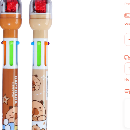
Pre
Ver
Ent
No 