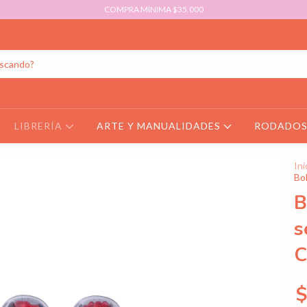
COMPRA MÍNIMA $35.000
LIBRERÍA
ARTE Y MANUALIDADES
RODADO
Ini
Bol
B
s
C
$