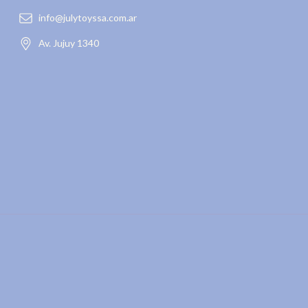
info@julytoyssa.com.ar
Av. Jujuy 1340