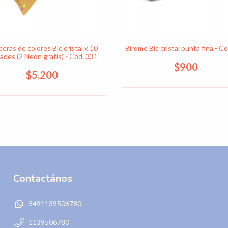
ceras de colores Bic cristal x 10
Birome Bic cristal punta fina - C
ades (2 Neón gratis) - Cod. 331
$900
$5.200
Contactános
5491139506780
1139506780