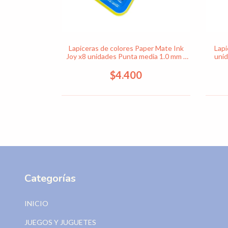
psula conejo-
Lapiceras de colores Paper Mate Ink
Lapi
Joy x8 unidades Punta media 1.0 mm -
unid
Cod. 333
$4.400
Categorías
INICIO
JUEGOS Y JUGUETES