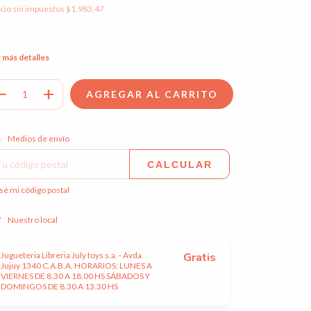
cio sin impuestos
$1.983,47
 más detalles
regas para el CP:
CAMBIAR CP
Medios de envío
CALCULAR
sé mi código postal
Nuestro local
Jugueteria Libreria July toys s.a. - Avda.
Gratis
Jujuy 1340 C.A.B.A. HORARIOS: LUNES A
VIERNES DE 8.30 A 18.00 HS SÁBADOS Y
DOMINGOS DE 8.30 A 13.30 HS