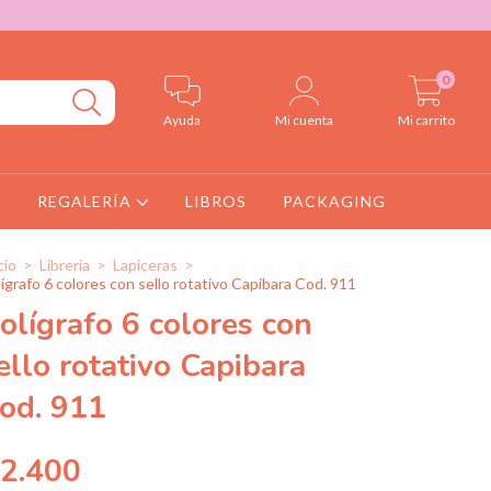
0
Ayuda
Mi cuenta
Mi carrito
S
REGALERÍA
LIBROS
PACKAGING
cio
>
Librería
>
Lapiceras
>
ígrafo 6 colores con sello rotativo Capibara Cod. 911
olígrafo 6 colores con
ello rotativo Capibara
od. 911
2.400