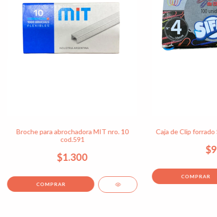
Broche para abrochadora MIT nro. 10
Caja de Clip forrado 
cod.591
$9
$1.300