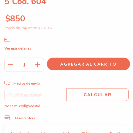
5 Cod. 604
$850
Precio sin impuestos
$702,48
Ver más detalles
Entregas para el CP:
CAMBIAR CP
Medios de envío
CALCULAR
No sé mi código postal
Nuestro local