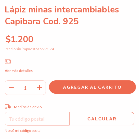
Lápiz minas intercambiables
Capibara Cod. 925
$1.200
Precio sin impuestos
$991,74
Ver más detalles
Entregas para el CP:
CAMBIAR CP
Medios de envío
CALCULAR
No sé mi código postal