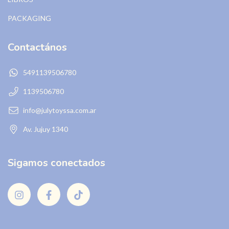
PACKAGING
Contactános
5491139506780
1139506780
info@julytoyssa.com.ar
Av. Jujuy 1340
Sigamos conectados