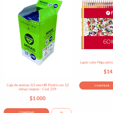
Lapiz color Filgo pint
$14
Caja de aminas 0.5 mm HB Pizzini con 12
minas negras - Cod. 259
$1.000