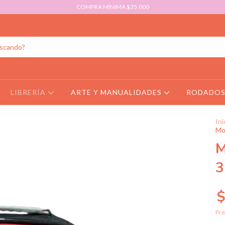
COMPRA MÍNIMA $35.000
LIBRERÍA
ARTE Y MANUALIDADES
RODADO
Ini
Moc
M
3
$
Pre