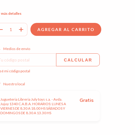
 más detalles
regas para el CP:
CAMBIAR CP
Medios de envío
CALCULAR
sé mi código postal
Nuestro local
Jugueteria Libreria July toys s.a. - Avda.
Gratis
Jujuy 1340 C.A.B.A. HORARIOS: LUNES A
VIERNES DE 8.30 A 18.00 HS SÁBADOS Y
DOMINGOS DE 8.30 A 13.30 HS