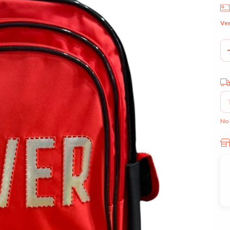
Ver
Ent
No 