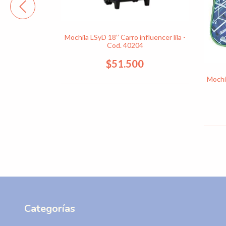
Mochila LSyD 18’’ Carro influencer lila -
Cod. 40204
$51.500
Mochil
 - Cod. 40355
0
Categorías