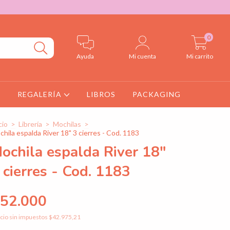
0
Ayuda
Mi cuenta
Mi carrito
S
REGALERÍA
LIBROS
PACKAGING
cio
>
Librería
>
Mochilas
>
hila espalda River 18" 3 cierres - Cod. 1183
ochila espalda River 18"
 cierres - Cod. 1183
52.000
cio sin impuestos
$42.975,21