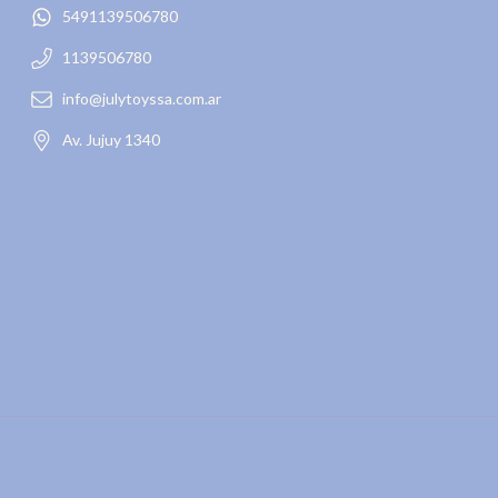
5491139506780
1139506780
info@julytoyssa.com.ar
Av. Jujuy 1340