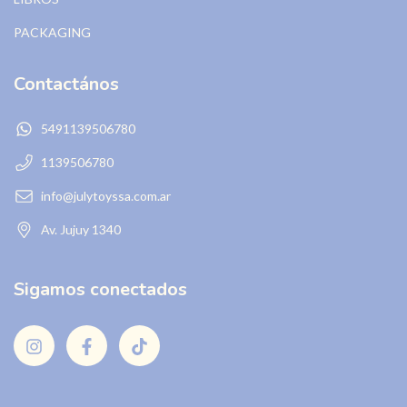
PACKAGING
Contactános
5491139506780
1139506780
info@julytoyssa.com.ar
Av. Jujuy 1340
Sigamos conectados