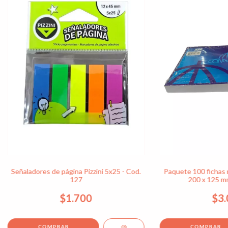
Señaladores de página Pizzini 5x25 - Cod.
Paquete 100 fichas 
127
200 x 125 mm
$1.700
$3.