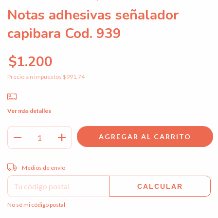
Notas adhesivas señalador
capibara Cod. 939
$1.200
Precio sin impuestos
$991,74
Ver más detalles
Entregas para el CP:
CAMBIAR CP
Medios de envío
CALCULAR
No sé mi código postal