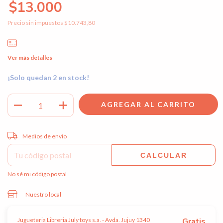
$13.000
Precio sin impuestos
$10.743,80
Ver más detalles
¡Solo quedan
2
en stock!
Entregas para el CP:
CAMBIAR CP
Medios de envío
CALCULAR
No sé mi código postal
Nuestro local
Jugueteria Libreria July toys s.a. - Avda. Jujuy 1340
Gratis