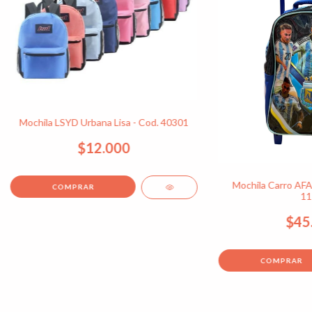
Mochila LSYD Urbana Lisa - Cod. 40301
$12.000
Mochila Carro AFA 
11
$45